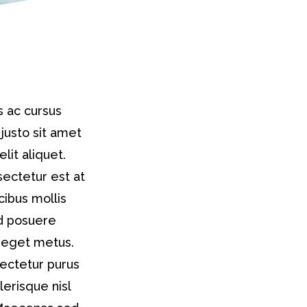
s ac cursus
usto sit amet
lit aliquet.
sectetur est at
cibus mollis
ed posuere
t eget metus.
sectetur purus
erisque nisl