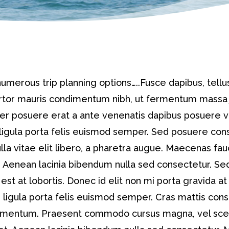
umerous trip planning options…..Fusce dapibus, tellu
tor mauris condimentum nibh, ut fermentum massa j
ger posuere erat a ante venenatis dapibus posuere ve
ligula porta felis euismod semper. Sed posuere con
ulla vitae elit libero, a pharetra augue. Maecenas fau
 Aenean lacinia bibendum nulla sed consectetur. S
est at lobortis. Donec id elit non mi porta gravida a
 ligula porta felis euismod semper. Cras mattis con
rmentum. Praesent commodo cursus magna, vel scel